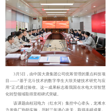
3月5日，由中国大唐集团公司统筹管理的重点科技项
目——“基于北斗技术的数字孪生大坝关键技术研究与应
用”正式通过验收。这一成果标志着我国在水电大坝智慧
化转型领域取得里程碑式突破。
该课题由桂冠电力（红水河）集控中心牵头，龙滩水
力发电厂协助实施，历时三年潜心攻关，取得丰硕成果。