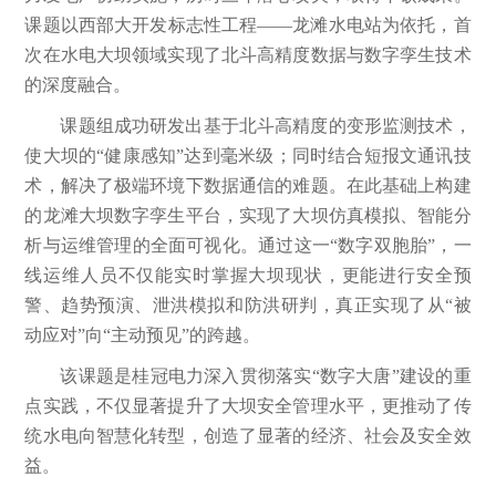
课题以西部大开发标志性工程——龙滩水电站为依托，首
次在水电大坝领域实现了北斗高精度数据与数字孪生技术
的深度融合。
课题组成功研发出基于北斗高精度的变形监测技术，
使大坝的“健康感知”达到毫米级；同时结合短报文通讯技
术，解决了极端环境下数据通信的难题。在此基础上构建
的龙滩大坝数字孪生平台，实现了大坝仿真模拟、智能分
析与运维管理的全面可视化。通过这一“数字双胞胎”，一
线运维人员不仅能实时掌握大坝现状，更能进行安全预
警、趋势预演、泄洪模拟和防洪研判，真正实现了从“被
动应对”向“主动预见”的跨越。
该课题是桂冠电力深入贯彻落实“数字大唐”建设的重
点实践，不仅显著提升了大坝安全管理水平，更推动了传
统水电向智慧化转型，创造了显著的经济、社会及安全效
益。