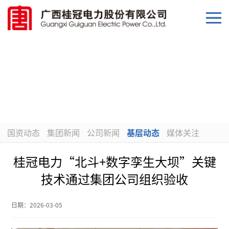
国资动态
集团新闻
公司新闻
基层动态
媒体关注
桂冠电力“北斗+数字孪生大坝”关键
技术通过集团公司组织验收
日期：
2026-03-05